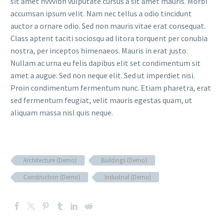
sit amet nvvvibh vulputate cursus a sit amet mauris. Morbi
accumsan ipsum velit. Nam nec tellus a odio tincidunt
auctor a ornare odio. Sed non mauris vitae erat consequat.
Class aptent taciti sociosqu ad litora torquent per conubia
nostra, per inceptos himenaeos. Mauris in erat justo.
Nullam ac urna eu felis dapibus elit set condimentum sit
amet a augue. Sed non neque elit. Sed ut imperdiet nisi.
Proin condimentum fermentum nunc. Etiam pharetra, erat
sed fermentum feugiat, velit mauris egestas quam, ut
aliquam massa nisl quis neque.
Architecture (Demo)
Buildings (Demo)
Construction (Demo)
Industrial (Demo)