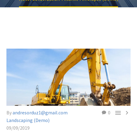


By
andresorduz1@gmail.com
0
Landscaping (Demo)
09/09/2019