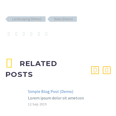
Landscaping (Demo)
News (Demo)
RELATED
POSTS
Simple Blog Post (Demo)
Lorem ipsum dolor sit ametcon
sectetur adipisicing elit, sed
12 Sep 2019
doiusmod tempor incidi labore et