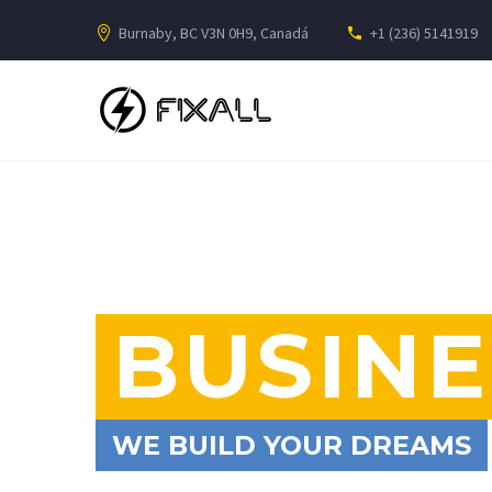
Burnaby, BC V3N 0H9, Canadá
+1 (236) 5141919
BUSINE
WE BUILD YOUR DREAMS