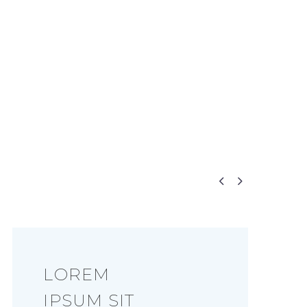


LOREM
IPSUM SIT