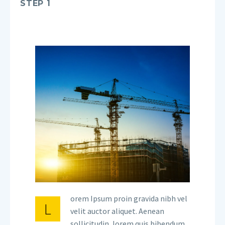
STEP 1
orem Ipsum proin gravida nibh vel
L
velit auctor aliquet. Aenean
sollicitudin, lorem quis bibendum