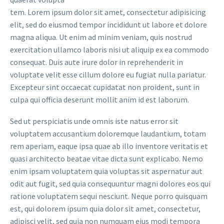
tem. Lorem ipsum dolor sit amet, consectetur adipisicing
elit, sed do eiusmod tempor incididunt ut labore et dolore
magna aliqua. Ut enim ad minim veniam, quis nostrud
exercitation ullamco laboris nisi ut aliquip ex ea commodo
consequat. Duis aute irure dolor in reprehenderit in
voluptate velit esse cillum dolore eu fugiat nulla pariatur.
Excepteur sint occaecat cupidatat non proident, sunt in
culpa qui officia deserunt mollit anim id est laborum.
Sed ut perspiciatis unde omnis iste natus error sit
voluptatem accusantium doloremque laudantium, totam
rem aperiam, eaque ipsa quae ab illo inventore veritatis et
quasi architecto beatae vitae dicta sunt explicabo. Nemo
enim ipsam voluptatem quia voluptas sit aspernatur aut
odit aut fugit, sed quia consequuntur magni dolores eos qui
ratione voluptatem sequi nesciunt. Neque porro quisquam
est, qui dolorem ipsum quia dolor sit amet, consectetur,
adipisci velit, sed quia non numquam eius modi tempora